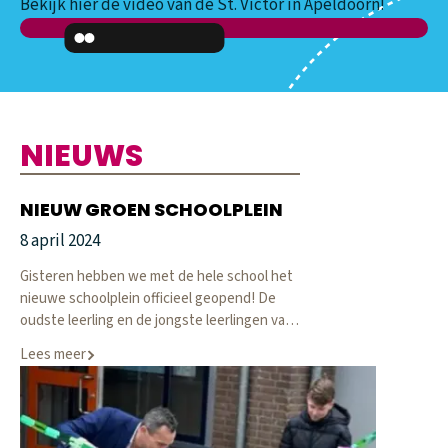
Bekijk hier de video van de St. Victor in Apeldoorn!
NIEUWS
NIEUW GROEN SCHOOLPLEIN
8 april 2024
Gisteren hebben we met de hele school het
nieuwe schoolplein officieel geopend! De
oudste leerling en de jongste leerlingen van
de school hebben samen met meester
Lees meer
Martijn het lint officieel doorgeknipt. Ons
nieuwe plein is geopend, hoera! Daarna
hebben we overal op het plein en veld
zaadjes gezaaid, zo wordt onze speelplek